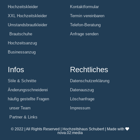
Hochzeitskleider
Kontaktformular
XXL Hochzeitskleider
Termin vereinbaren
Umstandsbrautkleider
Telefon-Beratung
Brautschuhe
Anfrage senden
Hochzeitsanzug
Businessanzug
Infos
Rechtliches
Stile & Schnitte
Datenschutzerklärung
Änderungsschneiderei
Datenauszug
häufig gestellte Fragen
Löschanfrage
unser Team
Impressum
Partner & Links
© 2022 | All Rights Reserved | Hochzeitshaus Schubert | Made with
nova.02:media
F
Y
P
I