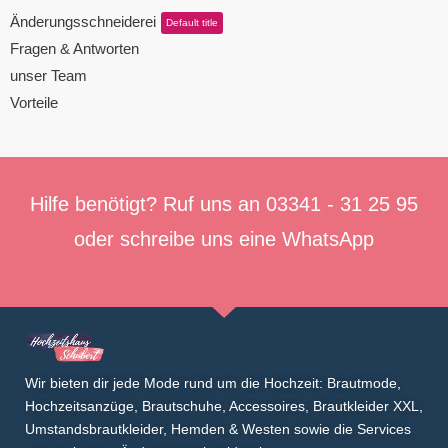
Änderungsschneiderei
Default title
Fragen & Antworten
unser Team
Vorteile
Hilfe benötigt? Ruf uns an
03341 - 31 25 95
oder schreibe uns eine
WhatsApp
Wir bieten dir jede Mode rund um die Hochzeit: Brautmode,
Hochzeitsanzüge
,
Brautschuhe
,
Accessoires
,
Brautkleider XXL
,
Umstandsbrautkleider
,
Hemden & Westen
sowie die Services