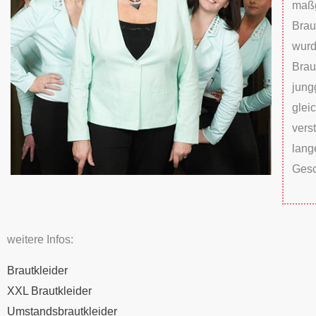
maßg
Brau
wurd
Brau
jung
glei
vers
lang
Gesc
weitere Infos:
Brautkleider
XXL Brautkleider
Umstandsbrautkleider