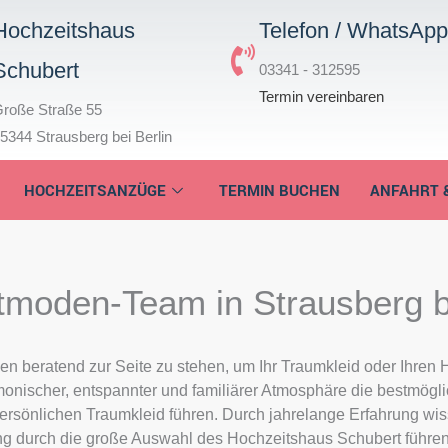
Hochzeitshaus
Telefon / WhatsAp
Schubert
03341 - 312595
Termin vereinbaren
roße Straße 55
5344 Strausberg bei Berlin
HOCHZEITSANZÜGE
TERMIN BUCHEN
ANFAHRT 
tmoden-Team in Strausberg b
 beratend zur Seite zu stehen, um Ihr Traumkleid oder Ihren H
monischer, entspannter und familiärer Atmosphäre die bestmöglic
sönlichen Traumkleid führen. Durch jahrelange Erfahrung wiss
g durch die große Auswahl des Hochzeitshaus Schubert führen.