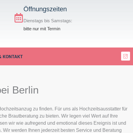
p
Öffnungszeiten
Dienstags bis Samstags:
bitte nur mit Termin
I
& KONTAKT
c
o
n
-
i
n
s
ei Berlin
t
a
g
r
a
ochzeitsanzug zu finden. Für uns als Hochzeitsausstatter für
m
he Brautberatung zu bieten. Wir legen viel Wert auf Ihre
-
2
en wir wie aufregend und emotional dieses Ereignis ist und
 Wir werden Ihnen jederzeit besten Service und Beratung