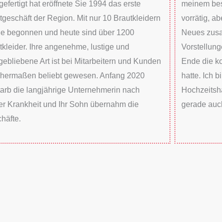
efertigt hat eröffnete Sie 1994 das erste
meinem bes
tgeschäft der Region. Mit nur 10 Brautkleidern
vorrätig, a
e begonnen und heute sind über 1200
Neues zusa
tkleider. Ihre angenehme, lustige und
Vorstellung
gebliebene Art ist bei Mitarbeitern und Kunden
Ende die k
chermaßen beliebt gewesen. Anfang 2020
hatte. Ich 
tarb die langjährige Unternehmerin nach
Hochzeitsh
er Krankheit und Ihr Sohn übernahm die
gerade auc
häfte.